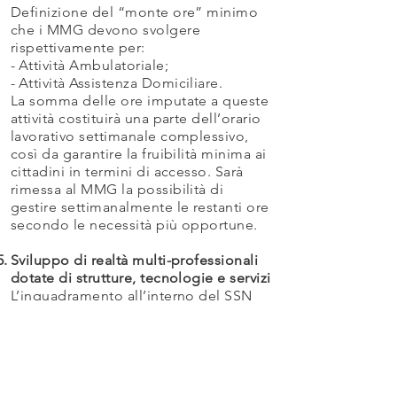
Definizione del “monte ore” minimo
che i MMG devono svolgere
rispettivamente per:
-
Attività Ambulatoriale;
-
Attività Assistenza Domiciliare.
La somma delle ore imputate a queste
attività costituirà una parte dell’orario
lavorativo settimanale complessivo,
così da garantire la fruibilità minima ai
cittadini in termini di accesso. Sarà
rimessa al MMG la possibilità di
gestire settimanalmente le restanti ore
secondo le necessità più opportune.
Sviluppo di realtà multi-professionali
dotate di strutture, tecnologie e servizi
L’inquadramento all’interno del SSN
permetterebbe l’accesso al sistema
integrato complessivo del SSN stesso,
consentendo al MMG di operare in
una equipe multi-professionale. Tutte
le dotazioni informatiche, strumentali,