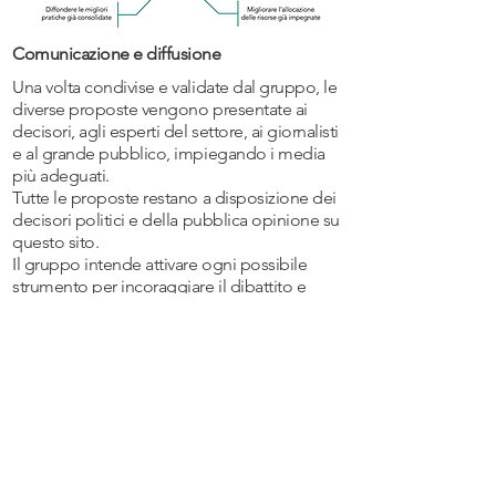
Comunicazione e diffusione
Una volta condivise e validate dal gruppo, le
diverse proposte vengono presentate ai
decisori, agli esperti del settore, ai giornalisti
e al grande pubblico, impiegando i media
più adeguati.
Tutte le proposte restano a disposizione dei
decisori politici e della pubblica opinione su
questo sito.
Il gruppo intende attivare ogni possibile
strumento per incoraggiare il dibattito e
promuovere l'adozione e l'attuazione delle
proposte.
Resta aggiornato sulle nostre
iniziative.
Inserisci il tuo indirizzo e-mail: