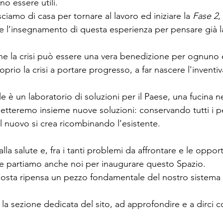
o essere utili.
iamo di casa per tornare al lavoro ed iniziare la 
Fase 2
,
re l’insegnamento di questa esperienza per pensare già l
he la crisi può essere una vera benedizione per ognuno 
prio la crisi a portare progresso, a far nascere l'inventiv
e è un laboratorio di soluzioni per il Paese, una fucina ne
rogetteremo insieme nuove soluzioni: conservando tutti i p
 il nuovo si crea ricombinando l’esistente.
lla salute e, fra i tanti problemi da affrontare e le oppor
he partiamo anche noi per inaugurare questo Spazio.
osta ripensa un pezzo fondamentale del nostro sistema sa
re la sezione dedicata del sito, ad approfondire e a dirci 