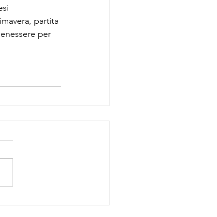
esi 
mavera, partita 
benessere per 