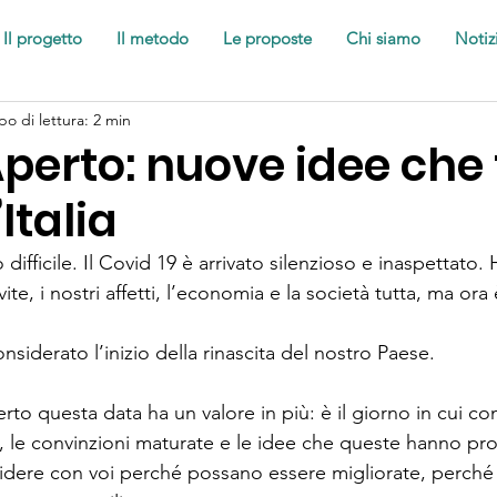
Il progetto
Il metodo
Le proposte
Chi siamo
Notiz
o di lettura: 2 min
Aperto: nuove idee che
Italia
fficile. Il Covid 19 è arrivato silenzioso e inaspettato. 
ite, i nostri affetti, l’economia e la società tutta, ma or
siderato l’inizio della rinascita del nostro Paese.
rto questa data ha un valore in più: è il giorno in cui con
i, le convinzioni maturate e le idee che queste hanno pr
dere con voi perché possano essere migliorate, perché n