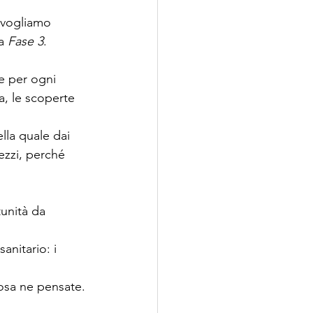
 vogliamo 
a 
Fase 3
.
e per ogni 
a, le scoperte 
lla quale dai 
ezzi, perché 
tunità da 
nitario: i 
cosa ne pensate.